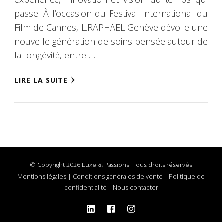
passe. À l’occasion du Festival International du
Film de Cannes, L.RAPHAEL Genève dévoile une
nouvelle génération de soins pensée autour de
la longévité, entre …
LIRE LA SUITE
© Copyright 2026 Luxe & Passions. Tous droits réservés
Mentions légales
|
Conditions générales de vente
|
Politique de
confidentialité
|
Nous contacter