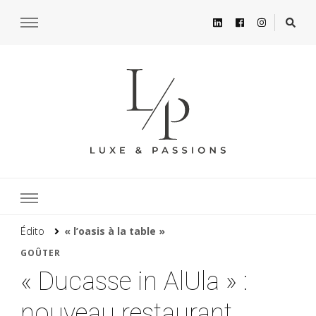
Édito
« l’oasis à la table »
GOÛTER
« Ducasse in AlUla » :
nouveau restaurant