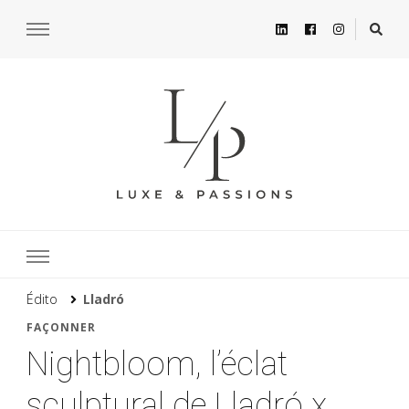
Édito
Lladró
FAÇONNER
Nightbloom, l’éclat
sculptural de Lladró x