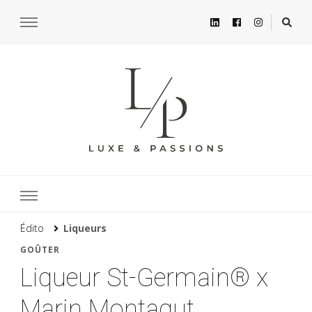
Édito
Liqueurs
GOÛTER
Liqueur St-Germain® x
Marin Montagut