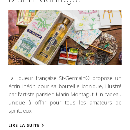
La liqueur française St-Germain® propose un
écrin inédit pour sa bouteille iconique, illustré
par l’artiste parisien Marin Montagut. Un cadeau
unique à offrir pour tous les amateurs de
spiritueux.
LIRE LA SUITE