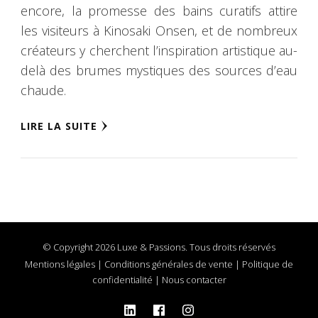
encore, la promesse des bains curatifs attire
les visiteurs à Kinosaki Onsen, et de nombreux
créateurs y cherchent l’inspiration artistique au-
delà des brumes mystiques des sources d’eau
chaude.
LIRE LA SUITE
© Copyright 2026 Luxe & Passions. Tous droits réservés
Mentions légales
|
Conditions générales de vente
|
Politique de
confidentialité
|
Nous contacter