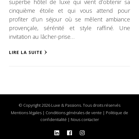
superbe hôtel de luxe qui vient d’obtenir sa
cinquième étoile et qui vous attend pour
profiter d’un séjour où se mêlent ambiance
provençale, sérénité et style raffiné. Une
invitation au lâcher-prise…
LIRE LA SUITE
© Copyright 2026 Luxe & Passions. Tous droits réservés
Mentions légales
|
Conditions générales de vente
|
Politique de
confidentialité
|
Nous contacter