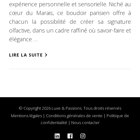
expérience personnelle et sensorielle. Niché au
cœur du Marais, ce boudoir parisien offre à
chacun la possibilité de créer sa signature
olfactive, dans un cadre raffiné où savoir-faire et
élégance …
LIRE LA SUITE
© Copyright 2026 Luxe & Passions. Tous droits réservés
Mentions légales
|
Conditions générales de vente
|
Politique de
confidentialité
|
Nous contacter