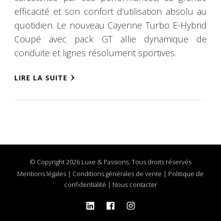
efficacité et son confort d’utilisation absolu au
quotidien. Le nouveau Cayenne Turbo E-Hybrid
Coupé avec pack GT allie dynamique de
conduite et lignes résolument sportives.
LIRE LA SUITE
© Copyright 2026 Luxe & Passions. Tous droits réservés
Mentions légales
|
Conditions générales de vente
|
Politique de
confidentialité
|
Nous contacter