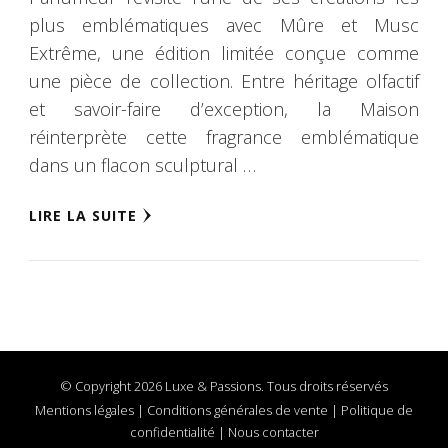
plus emblématiques avec Mûre et Musc
Extrême, une édition limitée conçue comme
une pièce de collection. Entre héritage olfactif
et savoir-faire d’exception, la Maison
réinterprète cette fragrance emblématique
dans un flacon sculptural …
LIRE LA SUITE
© Copyright 2026 Luxe & Passions. Tous droits réservés
Mentions légales
|
Conditions générales de vente
|
Politique de
confidentialité
|
Nous contacter