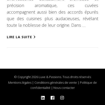
précision aromatique, ces cuvées
accompagnent aussi bien des accords épurés
que des cuisines plus audacieuses, révélant
toute la noblesse de leur origine. Dans …
LIRE LA SUITE
© Copyright 2026 Luxe & Passions. Tous droits réservés
Mentions légales
|
Conditions générales de vente
|
Politique de
confidentialité
|
Nous contacter