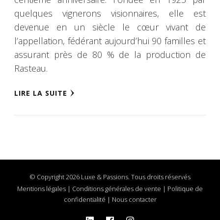
quelques vignerons visionnaires, elle est
devenue en un siècle le cœur vivant de
l’appellation, fédérant aujourd’hui 90 familles et
assurant près de 80 % de la production de
Rasteau.
LIRE LA SUITE
© Copyright 2026 Luxe & Passions. Tous droits réservés
Mentions légales
|
Conditions générales de vente
|
Politique de
confidentialité
|
Nous contacter