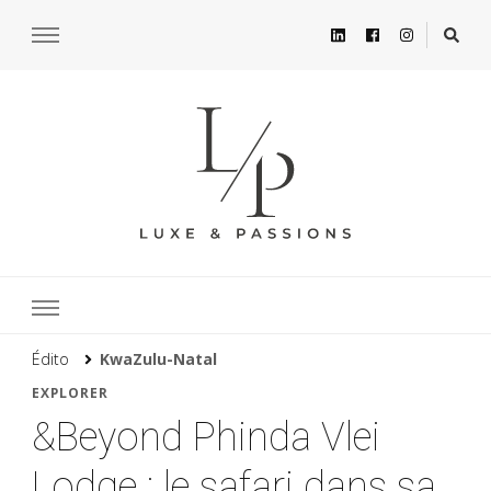
Édito
KwaZulu-Natal
EXPLORER
&Beyond Phinda Vlei
Lodge : le safari dans sa