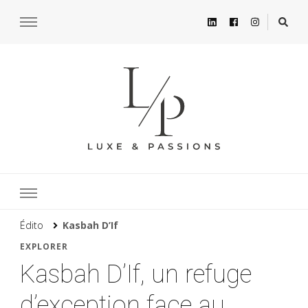
Édito
Kasbah D’If
EXPLORER
Kasbah D’If, un refuge
d’exception face au