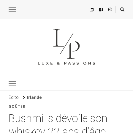
Édito
Irlande
GOÛTER
Bushmills dévoile son
whiskey 22 ans d’âge