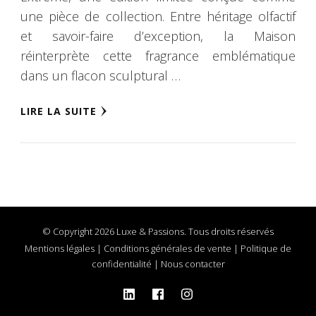
une pièce de collection. Entre héritage olfactif
et savoir-faire d’exception, la Maison
réinterprète cette fragrance emblématique
dans un flacon sculptural …
LIRE LA SUITE
© Copyright 2026 Luxe & Passions. Tous droits réservés
Mentions légales
|
Conditions générales de vente
|
Politique de
confidentialité
|
Nous contacter