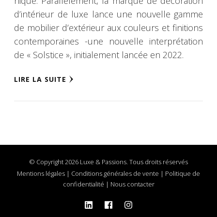
nique. Parallèlement, la marque de décoration
d’intérieur de luxe lance une nouvelle gamme
de mobilier d’extérieur aux couleurs et finitions
contemporaines -une nouvelle interprétation
de « Solstice », initialement lancée en 2022.
LIRE LA SUITE
© Copyright 2026 Luxe & Passions. Tous droits réservés
Mentions légales
|
Conditions générales de vente
|
Politique de
confidentialité
|
Nous contacter