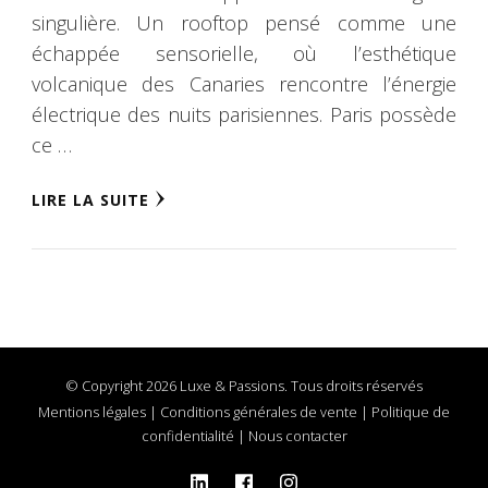
singulière. Un rooftop pensé comme une
échappée sensorielle, où l’esthétique
volcanique des Canaries rencontre l’énergie
électrique des nuits parisiennes. Paris possède
ce …
LIRE LA SUITE
© Copyright 2026 Luxe & Passions. Tous droits réservés
Mentions légales
|
Conditions générales de vente
|
Politique de
confidentialité
|
Nous contacter