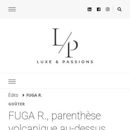
Édito
FUGA R.
GOÛTER
FUGA R., parenthèse
volcanique au-dessus