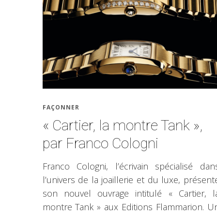
FAÇONNER
« Cartier, la montre Tank »,
par Franco Cologni
Franco Cologni, l’écrivain spécialisé dan
l’univers de la joaillerie et du luxe, présent
son nouvel ouvrage intitulé « Cartier, l
montre Tank » aux Editions Flammarion. U