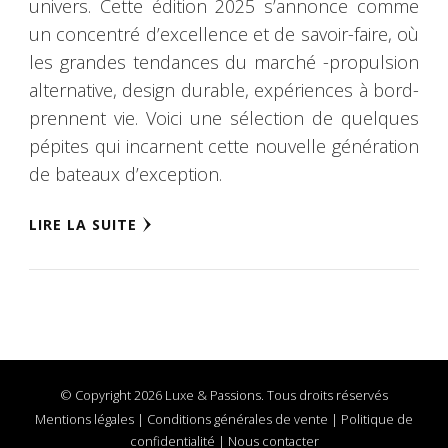
univers. Cette édition 2025 s’annonce comme
un concentré d’excellence et de savoir-faire, où
les grandes tendances du marché -propulsion
alternative, design durable, expériences à bord-
prennent vie. Voici une sélection de quelques
pépites qui incarnent cette nouvelle génération
de bateaux d’exception.
LIRE LA SUITE
© Copyright 2026 Luxe & Passions. Tous droits réservés
Mentions légales
|
Conditions générales de vente
|
Politique de
confidentialité
|
Nous contacter