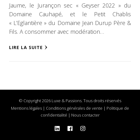
Jaume, le Jurançon sec « Geyser 2022 » du
Domaine Cauhapé, et le Petit Chablis
« L’Eglantière » du Domaine Jean Durup Père &
Fils. A consommer avec modération…
LIRE LA SUITE
© Copyright 2026 Luxe & Passions. Tous droits réservés
Mentions légales
|
Conditions générales de vente
|
Politique de
confidentialité
|
Nous contacter