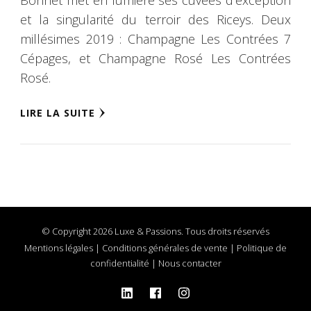
Bonnet met en lumière ses cuvées d’exception
et la singularité du terroir des Riceys. Deux
millésimes 2019 : Champagne Les Contrées 7
Cépages, et Champagne Rosé Les Contrées
Rosé.
LIRE LA SUITE
© Copyright 2026 Luxe & Passions. Tous droits réservés
Mentions légales
|
Conditions générales de vente
|
Politique de
confidentialité
|
Nous contacter