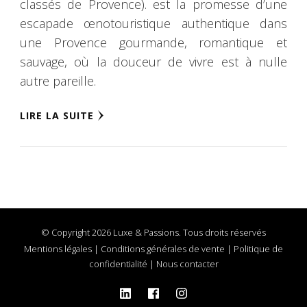
classés de Provence). est la promesse d’une
escapade œnotouristique authentique dans
une Provence gourmande, romantique et
sauvage, où la douceur de vivre est à nulle
autre pareille.
LIRE LA SUITE
© Copyright 2026 Luxe & Passions. Tous droits réservés
Mentions légales
|
Conditions générales de vente
|
Politique de
confidentialité
|
Nous contacter