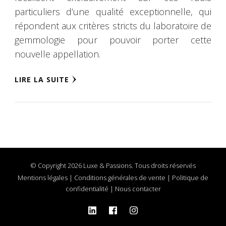
particuliers d’une qualité exceptionnelle, qui
répondent aux critères stricts du laboratoire de
gemmologie pour pouvoir porter cette
nouvelle appellation.
LIRE LA SUITE
© Copyright 2026 Luxe & Passions. Tous droits réservés
Mentions légales
|
Conditions générales de vente
|
Politique de
confidentialité
|
Nous contacter