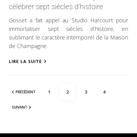
célébrer sept siècles d’histoire
Gosset a fait appel au Studio Harcourt pour
immortaliser sept siècles d’histoire, en
sublimant le caractère intemporel de la Maison
de Champagne.
LIRE LA SUITE
Navigation
PAGE
PAGE
PAGE
PAGE
1
2
3
4
PRÉCÉDENT
des
SUIVANT
articles