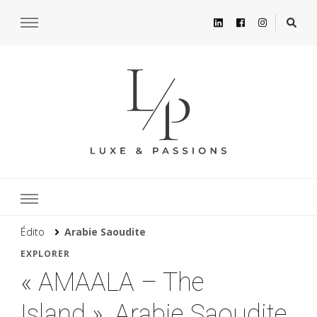
Édito
Arabie Saoudite
EXPLORER
« AMAALA – The
Island », Arabie Saoudite