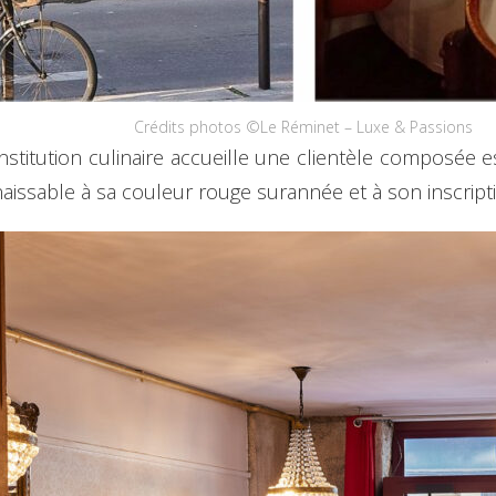
Crédits photos ©Le Réminet – Luxe & Passions
 institution culinaire accueille une clientèle composée 
issable à sa couleur rouge surannée et à son inscripti