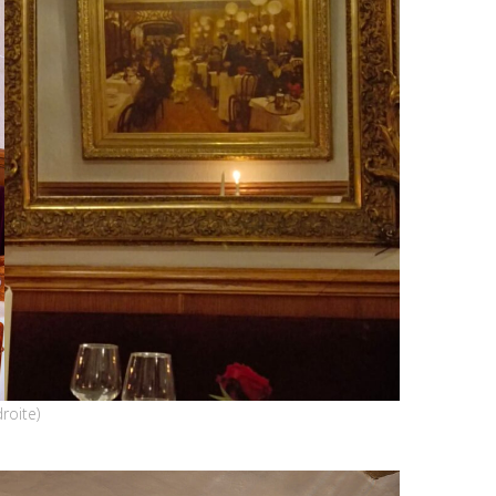
roite)