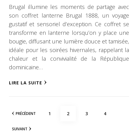
Brugal illumine les moments de partage avec
son coffret lanterne Brugal 1888, un voyage
gustatif et sensoriel d’exception. Ce coffret se
transforme en lanterne lorsqu’on y place une
bougie, diffusant une lumière douce et tamisée,
idéale pour les soirées hivernales, rappelant la
chaleur et la convivialité de la République
dominicaine…
LIRE LA SUITE
Navigation
PAGE
PAGE
PAGE
PAGE
1
2
3
4
PRÉCÉDENT
des
SUIVANT
articles